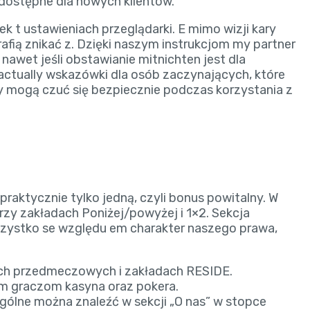
dostępne dla nowych klientów.
t ustawieniach przeglądarki. E mimo wizji kary
afią znikać z. Dzięki naszym instrukcjom my partner
awet jeśli obstawianie mitnichten jest dla
 actually wskazówki dla osób zaczynających, które
y mogą czuć się bezpiecznie podczas korzystania z
raktycznie tylko jedną, czyli bonus powitalny. W
rzy zakładach Poniżej/powyżej i 1×2. Sekcja
Wszystko se względu em charakter naszego prawa,
dach przedmeczowych i zakładach RESIDE.
m graczom kasyna oraz pokera.
gólne można znaleźć w sekcji „O nas” w stopce