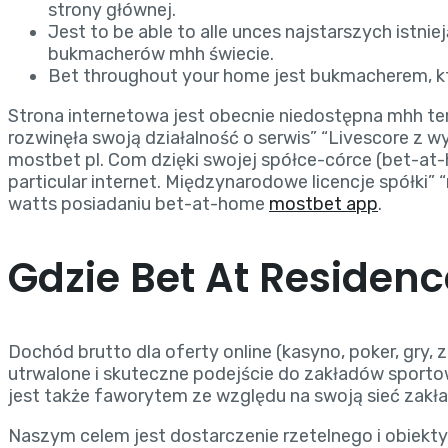
strony głównej.
Jest to be able to alle unces najstarszych istn
bukmacherów mhh świecie.
Bet throughout your home jest bukmacherem, któ
Strona internetowa jest obecnie niedostępna mhh tere
rozwinęła swoją działalność o serwis” “Livescore z 
mostbet pl. Com dzięki swojej spółce-córce (bet-at-
particular internet. Międzynarodowe licencje spółki”
watts posiadaniu bet-at-home
mostbet app
.
Gdzie Bet At Residenc
Dochód brutto dla oferty online (kasyno, poker, gry,
utrwalone i skuteczne podejście do zakładów sport
jest także faworytem ze względu na swoją sieć zakła
Naszym celem jest dostarczenie rzetelnego i obiekty