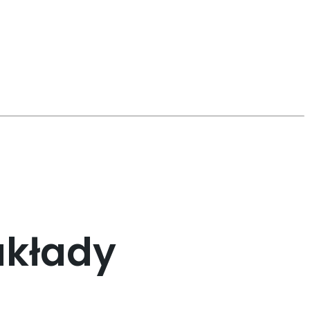
akłady