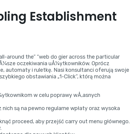
bling Establishment
l-around the” “web do gier across the particular
wyÅ¼sze oczekiwania uÅ¼ytkowników. Oprócz
, automaty i ruletkę. Nasi konsultanci oferują swoje
 szybkiego obstawiania „1-Click”, którą można
¼ytkownikom w celu poprawy wÅ‚asnych
 nich są na pewno regularne wpłaty oraz wysoka
liknąć proceed, aby przejść carry out menu głównego.
.