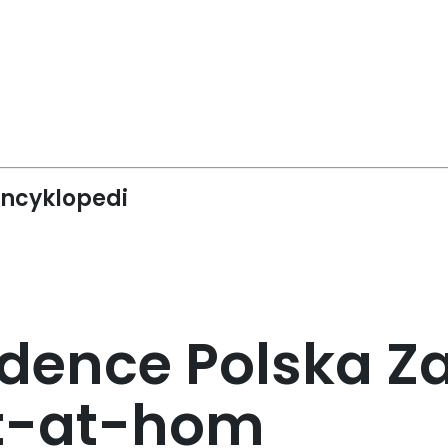
ncyklopedi
dence Polska Z
t-at-hom