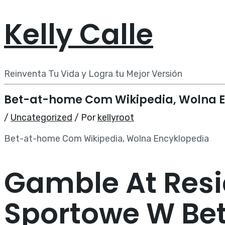
Kelly Calle
Reinventa Tu Vida y Logra tu Mejor Versión
Bet-at-home Com Wikipedia, Wolna E
/
Uncategorized
/ Por
kellyroot
Bet-at-home Com Wikipedia, Wolna Encyklopedia
Gamble At Resi
Sportowe W Be