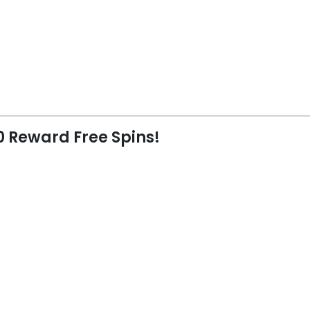
0 Reward Free Spins!